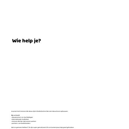
Wie help je?
Je praat met mensen die nieuw zijn in Nederland en hier een nieuw leven opbouwen.
Bijvoorbeeld:
• nieuwkomers en vluchtelingen
• internationale studenten
• mensen die hier zijn komen werken
• partners van Nederlanders
Wat ze gemeen hebben? Ze zijn super gemotiveerd. En ze kunnen jouw hulp goed gebruiken.