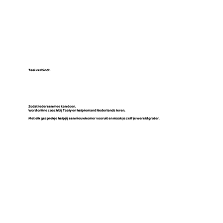
Taal verbindt.
Zodat iedereen mee kan doen.
Word online coach bij Taaly en help iemand Nederlands leren.
Met elk gesprekje help jij een nieuwkomer vooruit en maak je zelf je wereld groter.