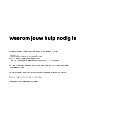
Waarom jouw hulp nodig is
In Nederland willen honderdduizenden nieuwkomers Nederlands leren.
• 400.000 arbeidsmigranten met lage inkomens
• 72.000 mensen met een inburgeringsplicht
• 263.000 vluchtelingen en ontheemden, waaronder 120.000 Oekraïners
Voor hen is taal geen luxe. Het is nodig om te mogen werken. Om te kunnen inburgeren.
Om echt mee te doen.
Met de nieuwe inburgeringswet en de verplichte B1‑taaleis is de druk groter dan ooit.
En daarom zijn coaches zoals jij nu hard nodig.
Eén gesprek verandert meer dan je denkt.