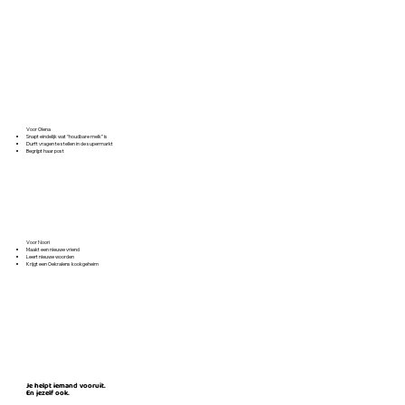
​Voor Olena
Snapt eindelijk wat “houdbare melk” is
Durft vragen te stellen in de supermarkt
Begrijpt haar post
​Voor Noori
Maakt een nieuwe vriend
Leert nieuwe woorden
Krijgt een Oekraïens kookgeheim
Je helpt iemand vooruit.
En jezelf ook.