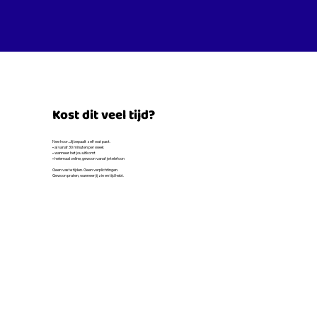
Kost dit veel tijd?
Nee hoor. Jij bepaalt zelf wat past.
• al vanaf 30 minuten per week
• wanneer het jou uitkomt
• helemaal online, gewoon vanaf je telefoon
Geen vaste tijden. Geen verplichtingen.
Gewoon praten, wanneer jij zin en tijd hebt.