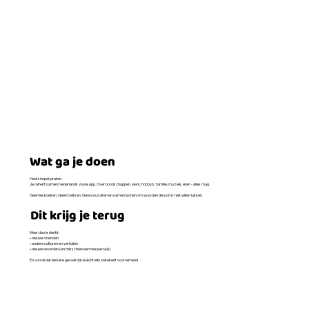
Wat ga je doen
Heel simpel: praten.
Je oefent samen Nederlands via de app. Over boodschappen, werk, hobby’s, familie, muziek, eten - alles mag.
Geen lesboeken. Geen toetsen. Gewoon praten en samen lachen om woorden die soms niet willen lukken.
Dit krijg je terug
Meer dan je denkt.
• nieuwe vrienden
• andere culturen en verhalen
• nieuwe woorden (en misschien een nieuwe taal)
En vooral dat lekkere gevoel dat je écht iets betekent voor iemand.